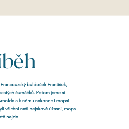
íběh
 Francouzský buldoček František,
lacatých čumáčků. Potom jsme si
Arnolda a k němu nakonec i mopsí
yli všichni naši pejskové úžasní, mops
tě nejde.