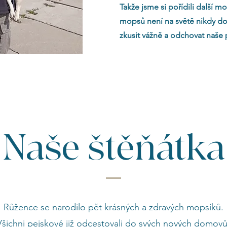
Takže jsme si pořídili další 
mopsů není na světě nikdy do
zkusit vážně a odchovat naše 
Naše štěňátka
Růžence se narodilo pět krásných a zdravých mopsíků.
Všichni pejskové již odcestovali do svých nových domovů