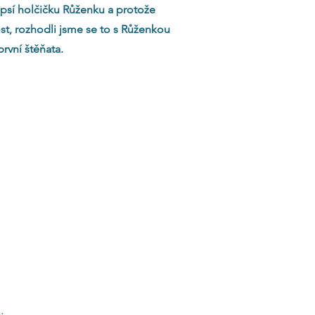
mopsí holčičku Růženku a protože
st, rozhodli jsme se to s Růženkou
první štěňata.
.