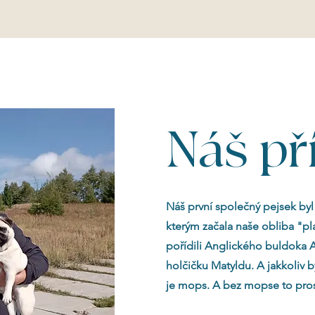
Náš př
Náš první společný pejsek byl
kterým začala naše obliba "p
pořídili Anglického buldoka 
holčičku Matyldu. A jakkoliv b
je mops. A bez mopse to pros